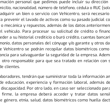
ormación personal que pedimos puede incluir su dirección 
icilio, nacionalidad, número de teléfono, cédula o RUC (so
adquirir un bien o servicio con Vehicentro, será necesario
ra prevenir el lavado de activos como su pasado judicial 
er o mecánica y repuestos, además de los datos anteriorm
el vehículo. Para procesar su solicitud de crédito o finan
der a su historial crediticio o buró crédito, cuentas bancari
imonio, datos personales del cónyuge y/o garante y otros d
de Vehicentro se podrán recopilar datos biométricos como
ancia para salvaguardar la seguridad de la empresa. Ademá
 a otro responsable para que sea tratado en relación con s
de clientes.
aboradores, tendrán que suministrar toda la información a
e educación, experiencia y formación laboral, además de
discapacidad. Por otro lado, en caso ser seleccionado par
 firme, la empresa deberá acceder y tratar datos sensi
de género, etnia, salud, datos biométricos como huella dacti