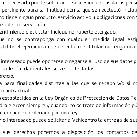
ar o interesado puede solicitar la supresión de sus datos per
 pertinente para la finalidad con la que se recolectó inicial
 no tiene ningún producto, servicio activo u obligaciones con
azo de conservación.
entimiento o el titular indique no haberlo otorgado.
ue no se contraponga con cualquier medida legal esti
bilite el ejercicio a ese derecho o el titular no tenga una
r o interesado puede oponerse o negarse al uso de sus datos 
bertades fundamentales se vean afectadas.
rcicio.
a para finalidades distintas a las que se recabó y/o si 
 contractual.
s establecidos en la Ley Orgánica de Protección de Datos Pe
drá ejercer siempre y cuando, no se trate de información púb
se encuentre ordenado por una ley.
lar o interesado puede solicitar a Vehicentro la entrega de s
s sus derechos ponemos a disposición los contactos d